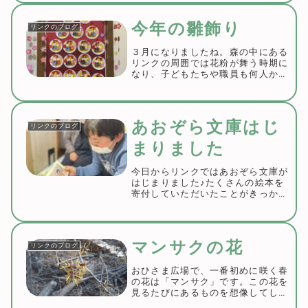
作りの品や、ご家庭で不要になった
まだまだ使える物などご寄付いただ
今年の雛飾り
リンクのブログ
けますとあり...
３月になりましたね。森の中にある
リンクの周囲では花粉が舞う時期に
なり、子どもたちや職員も何人かは
くしゃみをしたり、目がかゆくなっ
たりしているようです。それぞれの
対策をして、元気に過ごして行きた
いものですね。明日は桃の節句、雛
あおぞら文庫はじ
リンクのブログ
祭り。先月下旬か...
まりました
今日からリンクではあおぞら文庫が
はじまりました♪たくさんの絵本を
寄付していただいたことがきっかけ
でした。文庫長の井上さんが厳選し
た絵本が並びます。絵本カードも懐
かしいですね。オープン前の準備を
している時から子どもたちは興味
マンサクの花
リンクのブログ
津々。「なにしてる...
おひさま広場で、一番初めに咲く春
の花は「マンサク」です。この花を
見るたびにあるものを想像してしま
う職員は、外遊びしていた子どもた