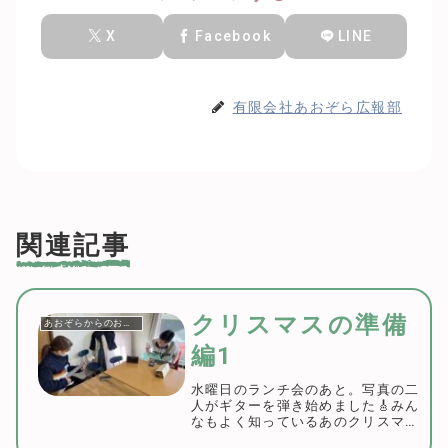
X
Facebook
LINE
有限会社あおぞら広報部
関連記事
クリスマスの準備
あおぞらからのお知らせ
編1
水曜日のランチ会のあと。写真の二
人がギターを弾き始めました🎸みん
なもよく知っているあのクリスマス
ソング🎅他にも何曲か演奏してくれ