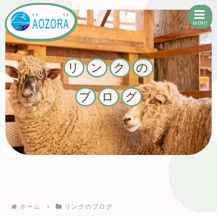
MENU
有限会社あおぞら
リ
ン
ク
の
ブ
ロ
グ
ホーム
リンクのブログ