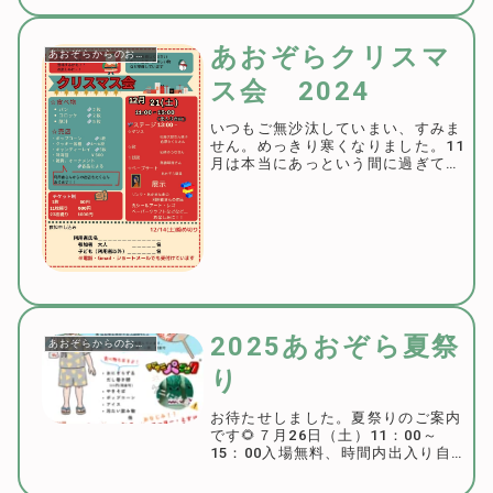
るようです。楽しみ♪私も20年ほど
前にギターを買って少し触っていま
した。クラプトンのレイラはよく練
あおぞらクリスマ
あおぞらからのお知らせ
習しましたが、...
ス会 2024
いつもご無沙汰していまい、すみま
せん。めっきり寒くなりました。11
月は本当にあっという間に過ぎてし
まい、もう今日はすでに12月5日。
早すぎる💦さて、みーんなが待ちに
待ったクリスマス会のご案内です。
日時：12月21日(土)11：00～15：
0...
2025あおぞら夏祭
あおぞらからのお知らせ
り
お待たせしました。夏祭りのご案内
です🌻７月26日（土）11：00～
15：00入場無料、時間内出入り自
由場所は、ジュニアサポートリンク
です。今年はバザーもあります。手