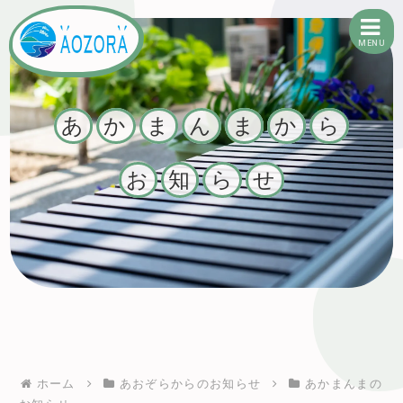
MENU
有限会社あおぞら
あ
か
ま
ん
ま
か
ら
お
知
ら
せ
ホーム
あおぞらからのお知らせ
あかまんまの