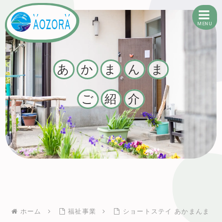
MENU
有限会社あおぞら
あ
か
ま
ん
ま
ご
紹
介
ホーム
福祉事業
ショートステイ あかまんま