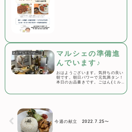
なんですか？」が第一声の方が多
数。「今日のメンバーは誰です
か？」とツートップです。担当者会
議に行っても相談員さんが「あかま
んまに泊まってみてどう...
マルシェの準備進
あおぞらからのお知らせ
んでいます♪
おはようございます。気持ちの良い
朝です。朝日パワーで元気満タン！
本日のお品書きです。ごはん(ミル
キークイーン)塩麹の鶏の唐揚げ(手
作り塩麹)カボチャの煮付けピクル
ス九条ネギのだし巻き卵塩麹玉葱の
ポトフミルキークイーンの新米も出
ます♪計量要ら...
今週の献立 2022.7.25〜