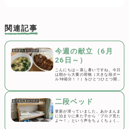
関連記事
今週の献立（6月
あかまんまのブログ
26日～）
こんにちは～蒸し暑いですね。今日
は朝から大量の荷物（大きな段ボー
ル10箱分！！）をひとつひとつ開封
し、仕分けをして配達してきたので
すが、もう汗だくです💦ハロハロ食
べたい。新商品のほうじ茶わらびが
気になっています。配達途中にあっ
二段ベッド
あかまんまのブログ
た小児科、駐車...
更新が滞っていました。あかまんま
に泊まりに来た子から「ブログ見た
よ〜！」という声をちょくちょくい
ただけるようになってきたところだ