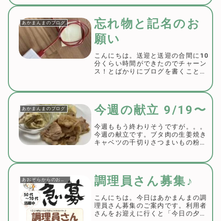
ったのに、すみません💦さて、だー
いぶ前の予告ですが、いつか書きた
いと思っていた二段ベッドのお話で
忘れ物と記名のお
あかまんまのブログ
す。５月にあかま...
願い
こんにちは。送迎と送迎の合間に10
分くらい時間ができたのでチャーン
ス！とばかりにブログを書くことに
しました💻雨ですね☔社長は
「rainy day」なんて言っておりま
した。なんだか雨の日もおしゃれに
過ごせそうな単語です。さて、今日
今週の献立 9/19〜
あかまんまのブログ
は忘れ物のお...
今週ももう終わりそうですが。。。
今週の献立です。ブタ肉の生姜焼き
キャベツの千切りさつまいもの粉ふ
き焼きナス味噌汁(ワカメ・お麩)ご
はん道端に咲く彼岸花が綺麗です。
道端に咲いているということは雑草
の部類なのでしょうか？そうとは思
調理員さん募集♪
あおぞらからのお知らせ
えないくらいの...
こんにちは。今日はあかまんまの調
理員さん募集のご案内です。利用者
さんをお迎えに行くと「今日の夕飯