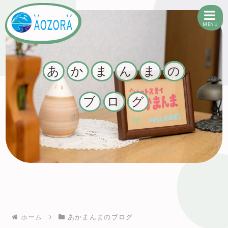
MENU
有限会社あおぞら
あ
か
ま
ん
ま
の
ブ
ロ
グ
ホーム
あかまんまのブログ