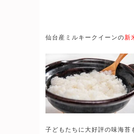
仙台産ミルキークイーンの
新
子どもたちに大好評の味海苔