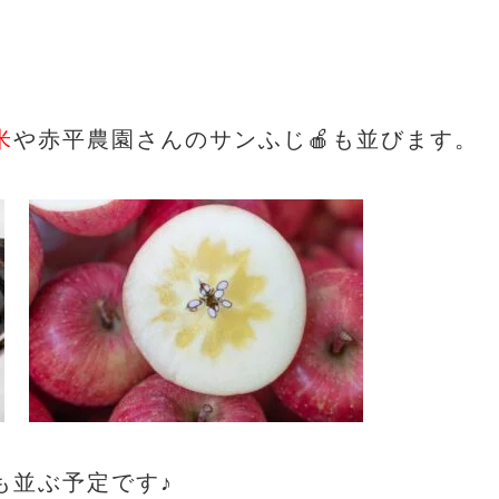
米
や赤平農園さんのサンふじ🍎も並びます。
も並ぶ予定です♪