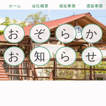
ホーム
会社概要
福祉事業
通販事業
お
ぞ
ら
か
お
知
ら
せ