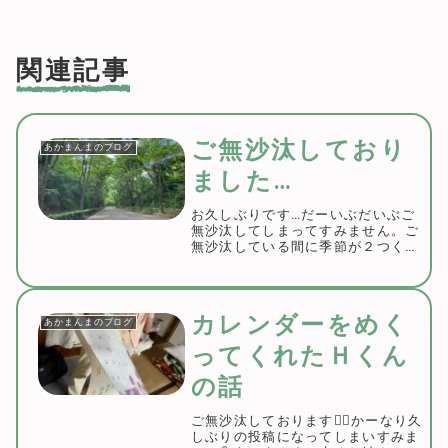
関連記事
ご無沙汰しており
あかまんまのブログ
ました…
お久しぶりです…だーいぶだいぶご
無沙汰してしまってすみません。ご
無沙汰している間に季節が２つくら
い進んでしまったような気がしま
す。緑が気持ち良い季節です。最近
は半袖で過ごせる日も増えてきまし
たね。先日、職員みんなでカミナリ
カレンダーをめく
あかまんまのブログ
農園にさつまいもを...
ってくれたＨくん
の話
ご無沙汰しております🙇‍♀️かーなり久
しぶりの投稿になってしまいすみま