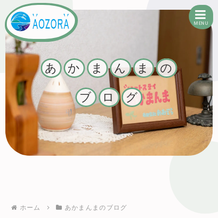
MENU
有限会社あおぞら
あ
か
ま
ん
ま
の
ブ
ロ
グ
ホーム
あかまんまのブログ