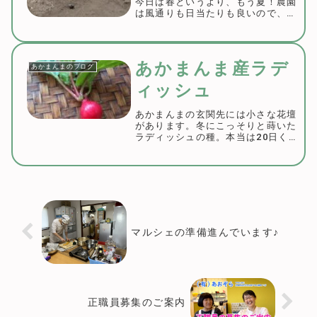
今日は春というより、もう夏！農園
は風通りも日当たりも良いので、無
防備で行った私はほんの数時間で汗
だくだくでした。かみなり農園の名
前の由来は農園がある場所の雷神山
から名付けました。冬の間ほったら
あかまんま産ラデ
あかまんまのブログ
かしにしてしまっ...
ィッシュ
あかまんまの玄関先には小さな花壇
があります。冬にこっそりと蒔いた
ラディッシュの種。本当は20日くら
いで収穫できるらしいのですが、芽
は出したものの寒さと霜除けの不織
布シートをしていたのでなかなか大
きくなれないでひっそりとそこにい
ました。ここ数...
マルシェの準備進んでいます♪
正職員募集のご案内