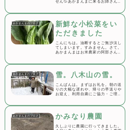
せん💦あかまんまに来るお姉さんた
ち５人乗せた時のこと。「いつもブ
ログ見てます」「献立なんですか？
ブログかいてなかったですよ」「私
も見てますー！」とお迎えの車の中
新鮮な小松菜をい
あかまんまのブログ
でお尻を叩...
ただきました
こんにちは。油断するとご無沙汰し
てしまいます。すみません。さて。
あかまんまはお米農家の阿部さんか
ら直接お米を買わせていただいてい
ます。そこで本日仕入れに伺った際
にたくさんの小松菜をいただきまし
た。ほんの少しだけ大きくて規格外
雪。八木山の雪。
あかまんまのブログ
になってしまった...
こんばんは。まずはお礼を。朝の送
りの大幅な遅れや、帰りの早送りや
お迎え、利用自粛にご協力・ご理解
いただきました保護者様、事業所
様、ありがとうございました。本当
に感謝しかありません。昨日今日と
雪が降りました。リンクのサンデッ
かみなり農園
あかまんまのブログ
キもご覧の通り。運...
久しぶりに農園に行ってきました。