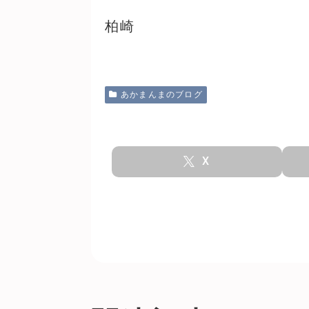
柏崎
あかまんまのブログ
X