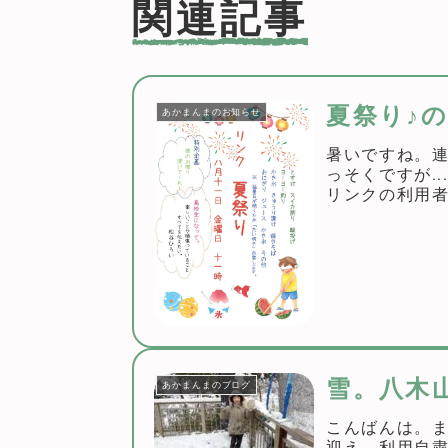
関連記事
夏祭り♪
あかまんまのお知らせ
暑いですね。
っそくですが.
リンクの利用
クはもちろん、
雪。八木
あかまんまのブログ
こんばんは。
迎え、利用自