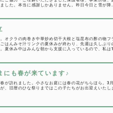
いました。本当に感謝しかありません。昨日今日と雪が降
のサンデッキもご覧の通り。運...
立
す。オクラの肉巻き中華炒め切干大根と塩昆布の酢の物フ
もごはんみそ汁リンクの夏休みが終わり、先週は久しぶり
。夏休み中はみんな朝から支援に入っているので、私は
り、机で簡単に済ませたり。...
まにも春が来ています♪
春が訪れました。小さなお庭には春の花がちらほら。3月
たが、旧暦のひな祭りまではこの子たちがお出迎えいたし