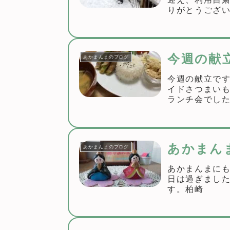
りがとうござ
ました。リンク
今週の献
あかまんまのブログ
今週の献立で
イドさつまい
ランチ会でした
でお昼を食べた
あかまん
あかまんまのブログ
あかまんまにも
日は過ぎまし
す。柏崎