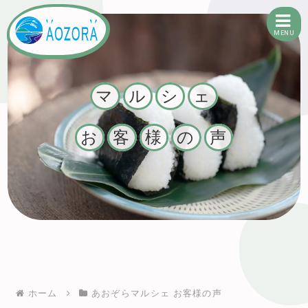
MENU
有限会社あおぞら
マ
ル
シ
ェ
お
客
様
の
声
ホーム
あおぞらマルシェ お客様の声