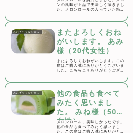
ンの風味が上品で美味しく頂きまし
た。メロンロールの入っていた箱も
お洒落ですので、今度は贈り物用と
して購入したく思います。この度は
ご購入誠にありがとうございまし
た。ご賞味のご感想をいただき嬉し
またよろしくおね
あおぞらマルシェ お客様の声
く思います。地元つ...
がいします。 あみ
様（20代女性）
またよろしくおねがいします。この
度はご購入誠にありがとうございま
した。こちらこそありがとうござい
ました。またのご利用をお待ちして
おります。
他の食品も食べて
あおぞらマルシェ お客様の声
みたく思いまし
た。 みね様（50代
女性）
メロンロール、美味しかったです。
他の食品も食べてみたく思いまし
た。この度はご購入誠にありがとう