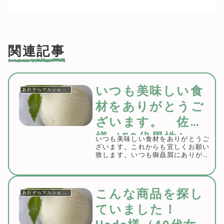
関連記事
いつも美味しい食
あおぞらマルシェ お客様の声
材をありがとうご
ざいます。 佐藤
様（50代男性）
いつも美味しい食材をありがとうご
ざいます。これからも宜しくお願い
致します。いつも御贔屓にありがと
うございます。お客様のご要望に沿
った食材もどんどん扱っていきたく
思っておりますので、またリクエス
ト等もお申し付け頂けますと有難く
こんな商品を探し
あおぞらマルシェ お客様の声
思います。今後と...
ていました！