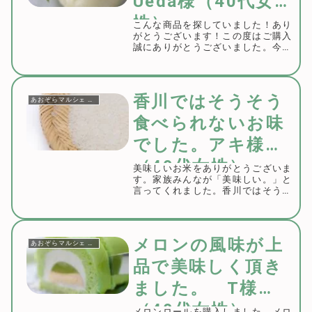
Ueda様（40代女
性）
こんな商品を探していました！あり
がとうございます！この度はご購入
誠にありがとうございました。今後
扱ってほしい商品のリクエスト等も
頂けますと私共も参考にさせて頂き
ます。よろしくお願いいたします。
香川ではそうそう
あおぞらマルシェ お客様の声
食べられないお味
でした。アキ様
（40代女性）
美味しいお米をありがとうございま
す。家族みんなが「美味しい。」と
言ってくれました。香川ではそうそ
う食べられないお味でした。また買
います。米粒が乳白色だから「ミル
キークイーン」と言うのですね。こ
の度はご利用誠にありがとうござい
メロンの風味が上
あおぞらマルシェ お客様の声
ます。ミルキーク...
品で美味しく頂き
ました。 T様
（40代女性）
メロンロールを購入しました。メロ