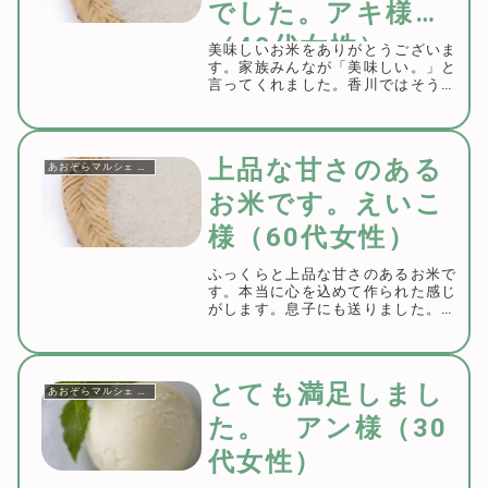
でした。アキ様
（40代女性）
美味しいお米をありがとうございま
す。家族みんなが「美味しい。」と
言ってくれました。香川ではそうそ
う食べられないお味でした。また買
います。米粒が乳白色だから「ミル
キークイーン」と言うのですね。こ
の度はご利用誠にありがとうござい
上品な甘さのある
あおぞらマルシェ お客様の声
ます。ミルキーク...
お米です。えいこ
様（60代女性）
ふっくらと上品な甘さのあるお米で
す。本当に心を込めて作られた感じ
がします。息子にも送りました。こ
の度はご購入誠にありがとうござい
ました。こちらこそありがとうござ
いました。またのご利用をお待ちし
ております。
とても満足しまし
あおぞらマルシェ お客様の声
た。 アン様（30
代女性）