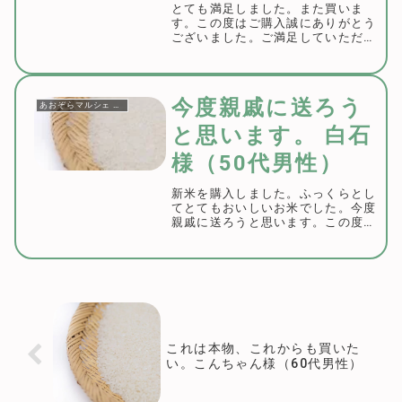
とても満足しました。また買いま
す。この度はご購入誠にありがとう
ございました。ご満足していただけ
て大変嬉しく思っております。これ
からもお客様のご期待に沿えるよう
精進していきますので、今後ともよ
ろしくお願いいたします。
今度親戚に送ろう
あおぞらマルシェ お客様の声
と思います。 白石
様（50代男性）
新米を購入しました。ふっくらとし
てとてもおいしいお米でした。今度
親戚に送ろうと思います。この度は
ご購入誠にありがとうございまし
た。お米のご感想のありがとうござ
います。ご贈答用にもぴったりなデ
ザインの米袋にしておりますので、
またのご利用をお待...
これは本物、これからも買いた
い。こんちゃん様（60代男性）