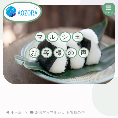
MENU
有限会社あおぞら
マ
ル
シ
ェ
お
客
様
の
声
ホーム
あおぞらマルシェ お客様の声