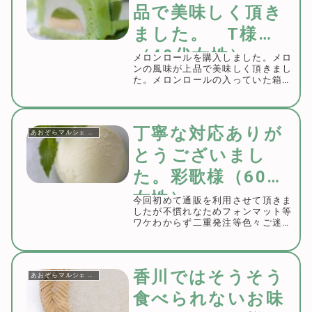
品で美味しく頂き
ました。 T様
（40代女性）
メロンロールを購入しました。メロ
ンの風味が上品で美味しく頂きまし
た。メロンロールの入っていた箱も
お洒落ですので、今度は贈り物用と
して購入したく思います。この度は
ご購入誠にありがとうございまし
た。ご賞味のご感想をいただき嬉し
丁寧な対応ありが
あおぞらマルシェ お客様の声
く思います。地元つ...
とうございまし
た。彩歌様（60代
女性）
今回初めて通販を利用させて頂きま
したが不慣れなためフォンマット等
ワケわからず二重発注等色々ご迷惑
かけましたが丁寧な対応していただ
きしかも直ぐ届けて頂き感謝です。
失敗しておろおろしていたところメ
ールで親切にご説明下さり通販の不
香川ではそうそう
あおぞらマルシェ お客様の声
安を安心感で返し...
食べられないお味